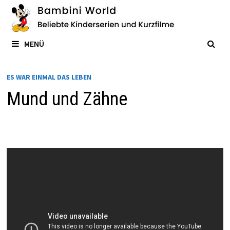
Zum
Inhalt
springen
MENÜ
ES WAR EINMAL DAS LEBEN
Mund und Zähne