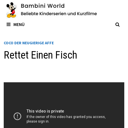
Zum
Inhalt
springen
MENÜ
COCO DER NEUGIERIGE AFFE
Rettet Einen Fisch